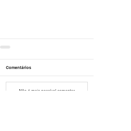
Comentários
Não é mais possível comentar
esta publicação. Contate o
proprietário do site para mais
informações.