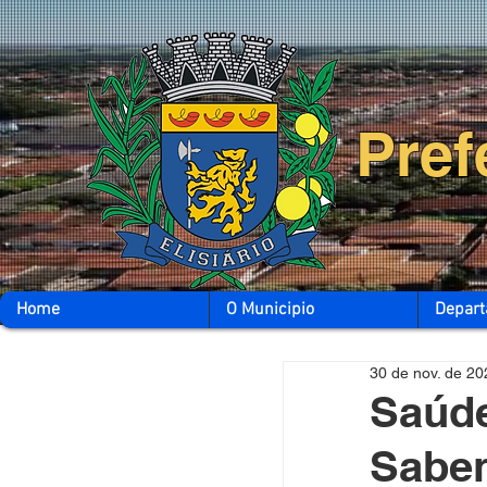
Pref
Home
O Municipio
Depar
30 de nov. de 20
Saúde
Sabe