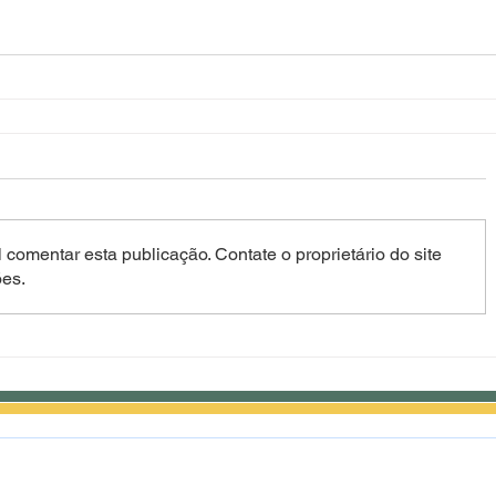
 comentar esta publicação. Contate o proprietário do site
ões.
Rodrigues, 52 - Centro - CEP: 15823-031 - Elisiário/SP